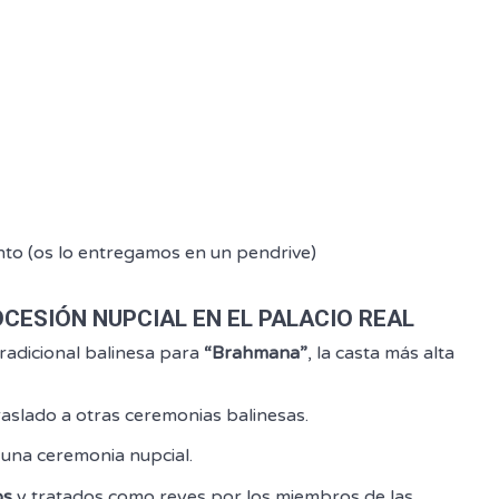
nto (os lo entregamos en un pendrive)
CESIÓN NUPCIAL EN EL PALACIO REAL
radicional balinesa para
“Brahmana”
, la casta más alta
raslado a otras ceremonias balinesas.
una ceremonia nupcial.
os
y tratados como reyes por los miembros de las