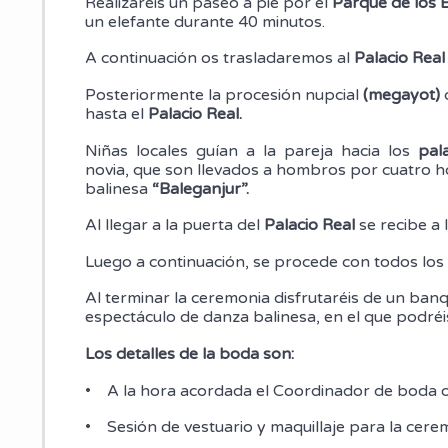
Realizaréis un paseo a pie por el
Parque de los 
un elefante durante 40 minutos.
A continuación os trasladaremos al
Palacio Real
Posteriormente la procesión nupcial
(megayot)
hasta el
Palacio Real.
Niñas locales guían a la pareja hacia los
pala
novia, que son llevados a hombros por cuatro 
balinesa
“Baleganjur”.
Al llegar a la puerta del
Palacio Real
se recibe a 
Luego a continuación, se procede con todos los
Al terminar la ceremonia disfrutaréis de un banq
espectáculo de danza balinesa, en el que podréis
Los detalles de la boda son:
• A la hora acordada el Coordinador de boda o
• Sesión de vestuario y maquillaje para la cere