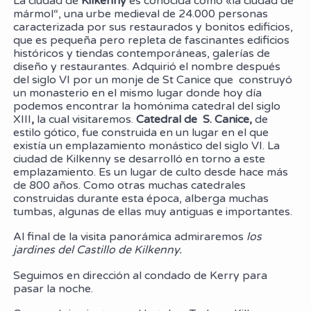
La ciudad de
Kilkenny
es conocida como «la ciudad de
mármol“, una urbe medieval de 24.000 personas
caracterizada por sus restaurados y bonitos edificios,
que es pequeña pero repleta de fascinantes edificios
históricos y tiendas contemporáneas, galerías de
diseño y restaurantes. Adquirió el nombre después
del siglo VI por un monje de St Canice que construyó
un monasterio en el mismo lugar donde hoy día
podemos encontrar la homónima catedral del siglo
XIII
,
la cual visitaremos.
Catedral de S. Canice,
de
estilo gótico, fue construida en un lugar en el que
existía un emplazamiento monástico del siglo VI. La
ciudad de Kilkenny se desarrolló en torno a este
emplazamiento. Es un lugar de culto desde hace más
de 800 años. Como otras muchas catedrales
construidas durante esta época, alberga muchas
tumbas, algunas de ellas muy antiguas e importantes.
Al final de la visita panorámica admiraremos
los
jardines del Castillo de Kilkenny.
Seguimos en dirección al condado de Kerry para
pasar la noche.