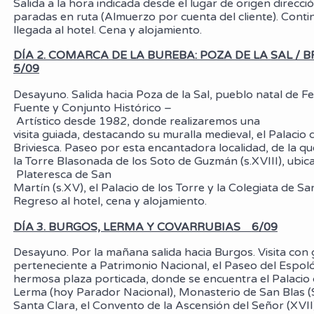
Salida a la hora indicada desde el lugar de origen direcc
paradas en ruta (Almuerzo por cuenta del cliente). Conti
llegada al hotel. Cena y alojamiento.
DÍA 2. COMARCA DE LA BUREBA: POZA DE LA SAL / 
5/09
Desayuno. Salida hacia Poza de la Sal, pueblo natal de F
Fuente y Conjunto Histórico –
Artístico desde 1982, donde realizaremos una
visita guiada, destacando su muralla medieval, el Palacio 
Briviesca. Paseo por esta encantadora localidad, de la
la Torre Blasonada de los Soto de Guzmán (s.XVIII), ubic
Plateresca de San
Martín (s.XV), el Palacio de los Torre y la Colegiata de Sa
Regreso al hotel, cena y alojamiento.
DÍA 3. BURGOS, LERMA Y COVARRUBIAS
6/09
Desayuno. Por la mañana salida hacia Burgos. Visita co
perteneciente a Patrimonio Nacional, el Paseo del Espoló
hermosa plaza porticada, donde se encuentra el Palac
Lerma (hoy Parador Nacional), Monasterio de San Blas 
Santa Clara, el Convento de la Ascensión del Señor (XVII)