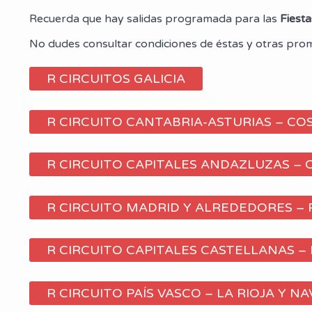
Recuerda que hay salidas programada para las
Fiesta
No dudes consultar condiciones de éstas y otras pro
R CIRCUITOS GALICIA
R CIRCUITO CANTABRIA-ASTURIAS – CO
R CIRCUITO CAPITALES ANDAZLUZAS – 
R CIRCUITO MADRID Y ALREDEDORES –
R CIRCUITO CAPITALES CASTELLANAS 
R CIRCUITO PAÍS VASCO – LA RIOJA Y N