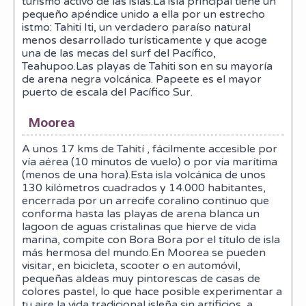
turismo activo de las islas.La isla principal tiene un
pequeño apéndice unido a ella por un estrecho
istmo: Tahiti Iti, un verdadero paraíso natural
menos desarrollado turísticamente y que acoge
una de las mecas del surf del Pacífico,
Teahupoo.Las playas de Tahiti son en su mayoría
de arena negra volcánica. Papeete es el mayor
puerto de escala del Pacífico Sur.
Moorea
A unos 17 kms de Tahití , fácilmente accesible por
vía aérea (10 minutos de vuelo) o por vía marítima
(menos de una hora).Esta isla volcánica de unos
130 kilómetros cuadrados y 14.000 habitantes,
encerrada por un arrecife coralino continuo que
conforma hasta las playas de arena blanca un
lagoon de aguas cristalinas que hierve de vida
marina, compite con Bora Bora por el título de isla
más hermosa del mundo.En Moorea se pueden
visitar, en bicicleta, scooter o en automóvil,
pequeñas aldeas muy pintorescas de casas de
colores pastel, lo que hace posible experimentar a
tu aire la vida tradicional isleña sin artificios, a