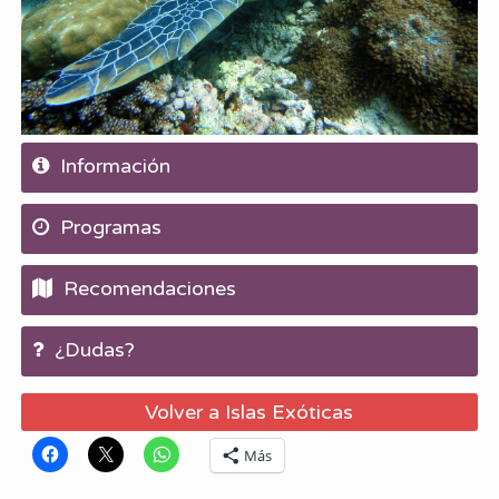
Información
Programas
Recomendaciones
¿Dudas?
Volver a Islas Exóticas
Más