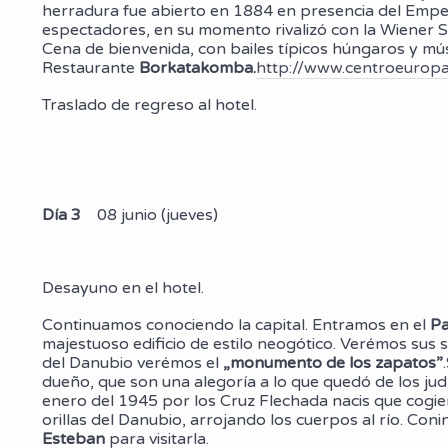
herradura fue abierto en 1884 en presencia del Empe
espectadores, en su momento rivalizó con la Wiener S
Cena de bienvenida, con bailes típicos húngaros y músi
Restaurante
Borkatakomba.
http://www.centroeuropa
Traslado de regreso al hotel.
Día 3
08 junio (jueves)
Desayuno en el hotel.
Continuamos conociendo la capital. Entramos en el
Pa
majestuoso edificio de estilo neogótico. Verémos sus 
del Danubio verémos el
„monumento de los zapatos”
dueño, que son una alegoría a lo que quedó de los judí
enero del 1945 por los Cruz Flechada nacis que cogiero
orillas del Danubio, arrojando los cuerpos al río. Con
Esteban
para visitarla.