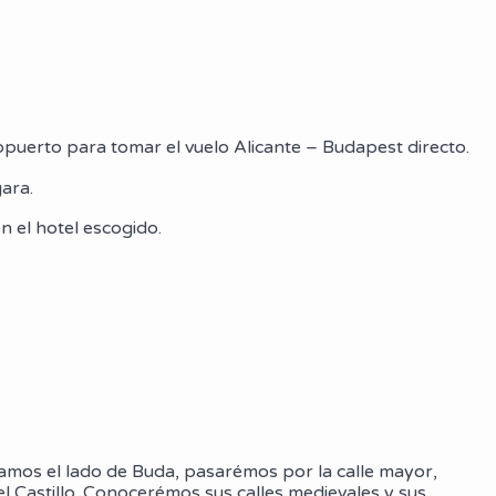
eropuerto para tomar el vuelo Alicante – Budapest directo.
ara.
n el hotel escogido.
amos el lado de Buda, pasarémos por la calle mayor,
el Castillo. Conocerémos sus calles medievales y sus