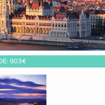
DE: 903€