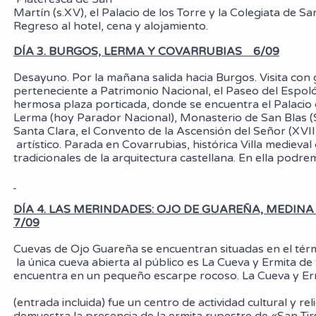
Martín (s.XV), el Palacio de los Torre y la Colegiata de Sa
Regreso al hotel, cena y alojamiento.
DÍA 3. BURGOS, LERMA Y COVARRUBIAS
6/09
Desayuno. Por la mañana salida hacia Burgos. Visita co
perteneciente a Patrimonio Nacional, el Paseo del Espoló
hermosa plaza porticada, donde se encuentra el Palac
Lerma (hoy Parador Nacional), Monasterio de San Blas 
Santa Clara, el Convento de la Ascensión del Señor (XVII)
artístico. Parada en Covarrubias, histórica Villa medie
tradicionales de la arquitectura castellana. En ella pod
DÍA 4. LAS MERINDADES: OJO DE GUAREÑA, MEDIN
7/09
Cuevas de Ojo Guareña se encuentran situadas en el térmi
la única cueva abierta al público es La Cueva y Ermita 
encuentra en un pequeño escarpe rocoso. La Cueva y E
(entrada incluida) fue un centro de actividad cultural y 
demuestra la presencia de la ermita rupestre de «San T